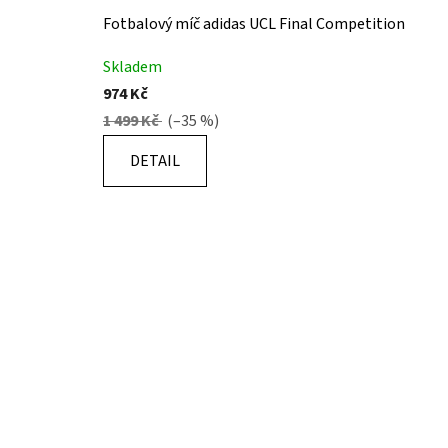
Fotbalový míč adidas UCL Final Competition
Skladem
974 Kč
1 499 Kč
(–35 %)
DETAIL