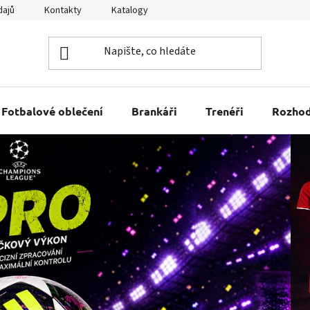
dajů
Kontakty
Katalogy
Kariéra
Tabulky velikostí
Fotbalové oblečení
Brankáři
Trenéři
Rozhod