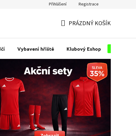
Přihlášení
Registrace
PRÁZDNÝ KOŠÍK
NÁKUPNÍ
KOŠÍK
čí
Vybavení hřiště
Klubový Eshop
Pro kluby