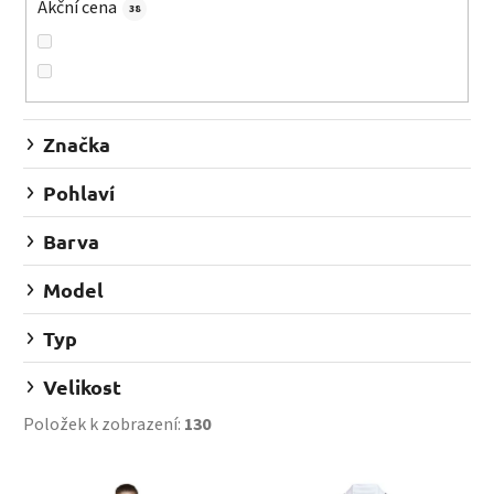
d
Akční cena
38
u
k
t
ů
Značka
Pohlaví
Barva
Model
Typ
Velikost
Položek k zobrazení:
130
V