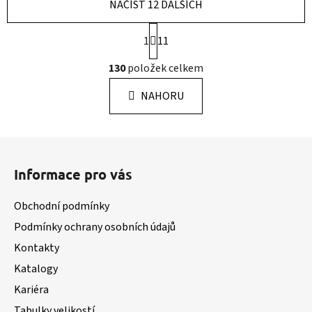
NAČÍST 12 DALŠÍCH
S
1
11
t
r
O
130
položek celkem
á
v
n
l
k
NAHORU
á
o
d
v
a
á
Z
c
n
á
í
í
Informace pro vás
p
p
r
a
Obchodní podmínky
v
t
k
Podmínky ochrany osobních údajů
í
y
Kontakty
v
Katalogy
ý
p
Kariéra
i
Tabulky velikostí