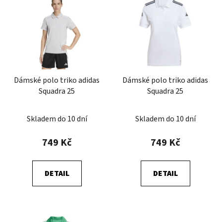
ý
p
i
s
p
r
Dámské polo triko adidas
Dámské polo triko adidas
o
Squadra 25
Squadra 25
d
u
Skladem do 10 dní
Skladem do 10 dní
k
t
749 Kč
749 Kč
ů
DETAIL
DETAIL