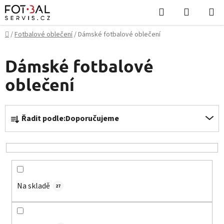
Přejít
Hledat
NÁKUPN
na
KOŠÍK
obsah
Domů
/
Fotbalové oblečení
/
Dámské fotbalové oblečení
Dámské fotbalové
oblečení
Ř
Řadit podle:
Doporučujeme
a
z
e
n
í
Na skladě
p
27
r
o