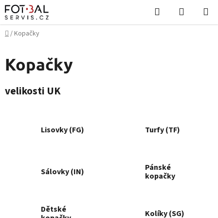
Přejít
Hledat
NÁKUPN
na
KOŠÍK
obsah
Domů
/
Kopačky
Kopačky
velikosti UK
Lisovky (FG)
Turfy (TF)
Pánské
Sálovky (IN)
kopačky
Dětské
Kolíky (SG)
kopačky