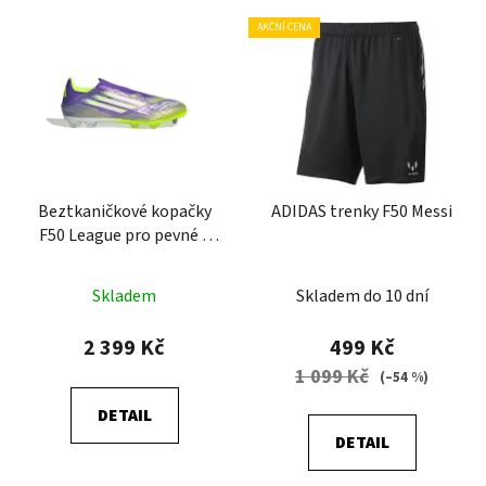
V
AKČNÍ CENA
ý
p
i
s
p
r
Beztkaničkové kopačky
ADIDAS trenky F50 Messi
o
F50 League pro pevné a
d
různé povrchy
u
Skladem
Skladem do 10 dní
k
t
2 399 Kč
499 Kč
ů
1 099 Kč
(–54 %)
DETAIL
DETAIL