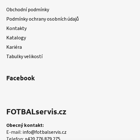
r
a
Obchodní podmínky
v
t
k
Podmínky ochrany osobních údajů
í
y
Kontakty
v
Katalogy
ý
p
Kariéra
i
Tabulky velikostí
s
u
Facebook
FOTBALservis.cz
Obecný kontakt:
E-mail:
info@fotbalservis.cz
Telefon:
+420 776 879 275