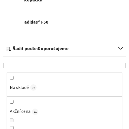
adidas® F50
Ř
Řadit podle:
Doporučujeme
a
z
e
n
í
Na skladě
p
20
r
o
d
Akční cena
21
u
k