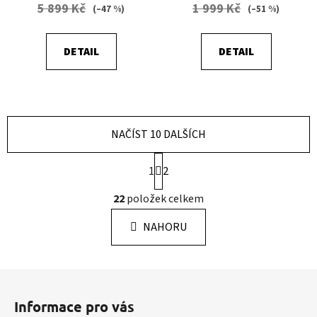
5 899 Kč
1 999 Kč
(–47 %)
(–51 %)
DETAIL
DETAIL
NAČÍST 10 DALŠÍCH
S
1
2
t
r
O
22
položek celkem
á
v
n
l
k
NAHORU
á
o
d
v
a
á
Z
c
n
á
í
í
Informace pro vás
p
p