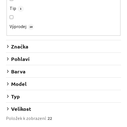
t
Tip
1
ů
Výprodej
10
Značka
Pohlaví
Barva
Model
Typ
Velikost
Položek k zobrazení:
22