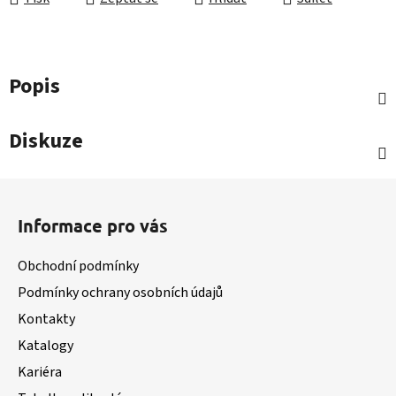
Popis
Diskuze
Z
á
Informace pro vás
p
a
Obchodní podmínky
t
Podmínky ochrany osobních údajů
í
Kontakty
Katalogy
Kariéra