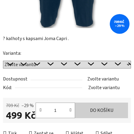
709 KČ
–29 %
? kalhoty s kapsami Joma Capri .
Varianta:
Dostupnost
Zvolte variantu
Kód:
Zvolte variantu
709 Kč
–29 %
DO KOŠÍKU
499 Kč
Měrná cena:
Tisk
Zeptat se
Hlídat
Sdílet