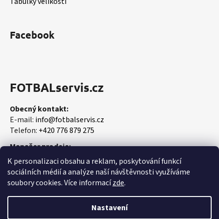
Tabulky velikostí
Facebook
FOTBALservis.cz
Obecný kontakt:
E-mail:
info@fotbalservis.cz
Telefon:
+420 776 879 275
Manažer prodeje:
Martin Vališ
K personalizaci obsahu a reklam, poskytování funkcí
Mobil:
+420 606 657 244
sociálních médií a analýze naší návštěvnosti využíváme
soubory cookies. Více informací
zde
.
Nastavení