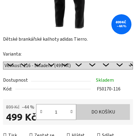
899 KČ
–44 %
Dětské brankářské kalhoty adidas Tierro.
Varianta:
Dostupnost
Skladem
Kód:
FS0170-116
899 Kč
–44 %
DO KOŠÍKU
499 Kč
Měrná cena:
Tisk
Zeptat se
Hlídat
Sdílet