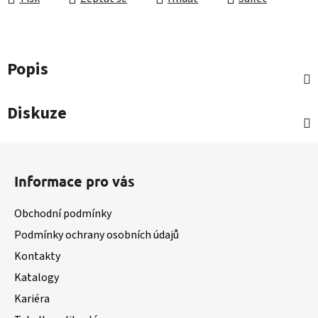
Popis
Diskuze
Z
á
Informace pro vás
p
a
Obchodní podmínky
t
Podmínky ochrany osobních údajů
í
Kontakty
Katalogy
Kariéra