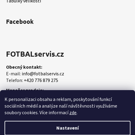
Tabulky velikostí
Facebook
FOTBALservis.cz
Obecný kontakt:
E-mail:
info@fotbalservis.cz
Telefon:
+420 776 879 275
Manažer prodeje:
Martin Vališ
K personalizaci obsahu a reklam, poskytování funkcí
Mobil:
+420 606 657 244
sociálních médií a analýze naší návštěvnosti využíváme
soubory cookies. Více informací
zde
.
Nastavení