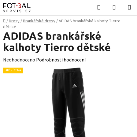
Přejít
Hledat
NÁKUPN
na
KOŠÍK
obsah
Domů
/
Dresy
/
Brankářské dresy
/
ADIDAS brankářské kalhoty Tierro
dětské
ADIDAS brankářské
kalhoty Tierro dětské
Průměrné
Neohodnoceno
Podrobnosti hodnocení
hodnocení
AKČNÍ CENA
produktu
je
0,0
z
5
hvězdiček.