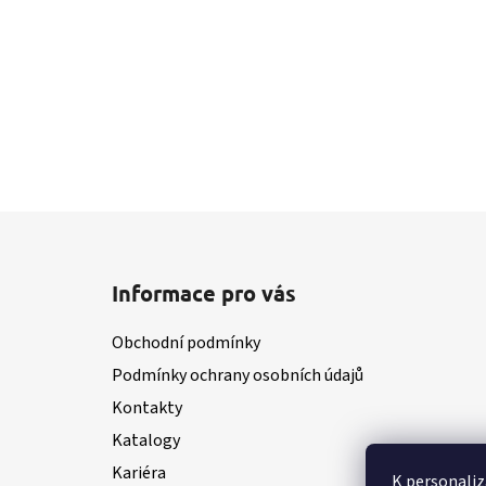
Z
á
Informace pro vás
p
a
Obchodní podmínky
t
Podmínky ochrany osobních údajů
í
Kontakty
Katalogy
Kariéra
K personaliz