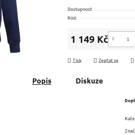
0,0
z
Dostupnost
5
Kód:
hvězdiček.
1 149 Kč
Měrná cena:
Tisk
Zeptat se
Popis
Diskuze
Dopl
Kate
Znač