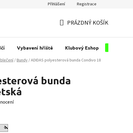
Přihlášení
Registrace
PRÁZDNÝ KOŠÍK
NÁKUPNÍ
KOŠÍK
čí
Vybavení hřiště
Klubový Eshop
Pro kluby
blečení
/
Bundy
/
ADIDAS polyesterová bunda Condivo 18
sterová bunda
ětská
nocení