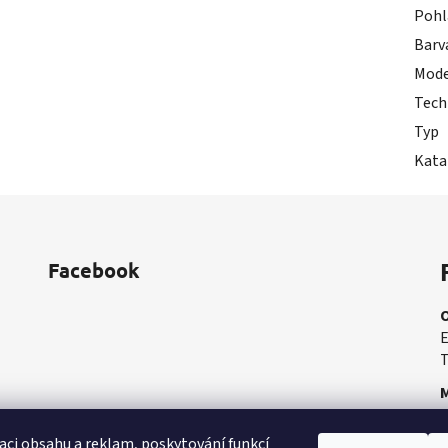
Pohl
Barv
Mode
Tech
Typ
Kata
Facebook
E
T
M
M
aci obsahu a reklam, poskytování funkcí