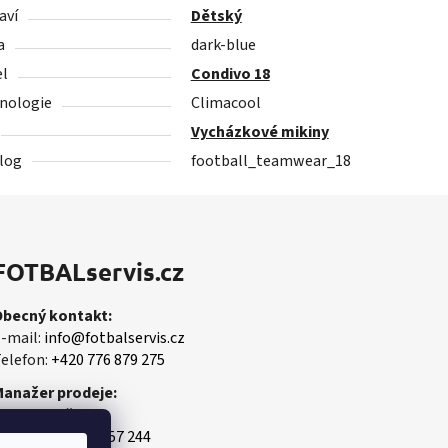
aví
Dětský
a
dark-blue
l
Condivo 18
nologie
Climacool
Vycházkové mikiny
log
football_teamwear_18
FOTBALservis.cz
Obecný kontakt:
-mail:
info@fotbalservis.cz
elefon:
+420 776 879 275
Manažer prodeje:
artin Vališ
obil:
+420 606 657 244