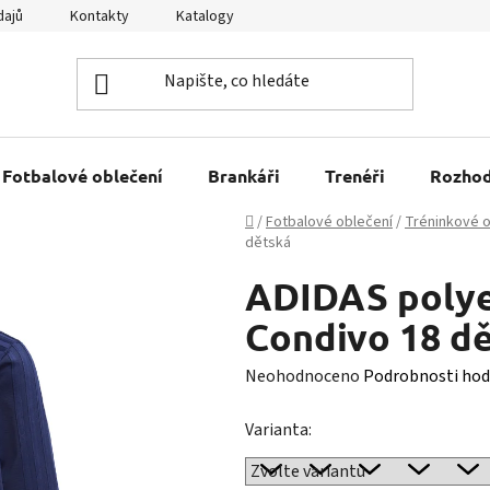
dajů
Kontakty
Katalogy
Kariéra
Tabulky velikostí
Fotbalové oblečení
Brankáři
Trenéři
Rozhod
Domů
/
Fotbalové oblečení
/
Tréninkové o
dětská
ADIDAS polye
Condivo 18 d
Průměrné
Neohodnoceno
Podrobnosti hod
hodnocení
Varianta:
produktu
je