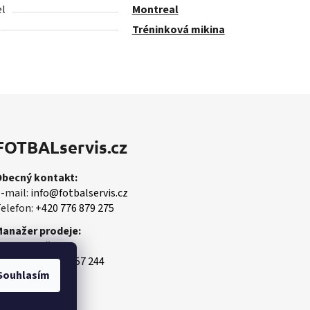
l
Montreal
Tréninková mikina
FOTBALservis.cz
Obecný kontakt:
-mail:
info@fotbalservis.cz
elefon:
+420 776 879 275
Manažer prodeje:
artin Vališ
obil:
+420 606 657 244
Souhlasím