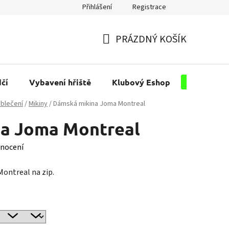
Přihlášení
Registrace
PRÁZDNÝ KOŠÍK
NÁKUPNÍ
KOŠÍK
čí
Vybavení hřiště
Klubový Eshop
Pro kluby
blečení
/
Mikiny
/
Dámská mikina Joma Montreal
a Joma Montreal
nocení
ontreal na zip.