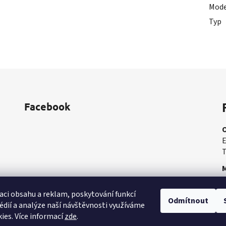
Mode
Typ
Facebook
E
T
M
M
aci obsahu a reklam, poskytování funkcí
Odmítnout
édií a analýze naší návštěvnosti využíváme
ies. Více informací
zde
.