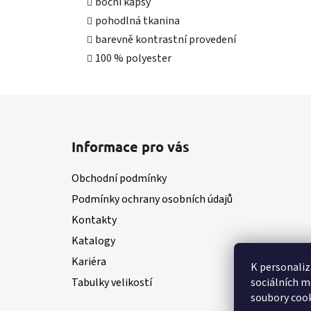
boční kapsy
pohodlná tkanina
barevně kontrastní provedení
100 % polyester
Z
á
Informace pro vás
p
a
Obchodní podmínky
t
Podmínky ochrany osobních údajů
í
Kontakty
Katalogy
Kariéra
K personaliz
sociálních m
Tabulky velikostí
soubory cook