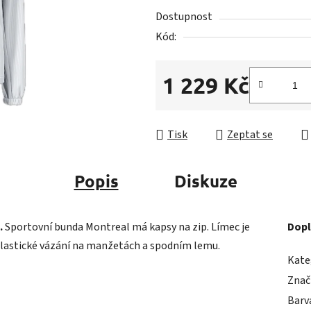
5
Dostupnost
hvězdiček.
Kód:
1 229 Kč
Měrná cena:
Tisk
Zeptat se
Popis
Diskuze
.
Sportovní bunda Montreal má kapsy na zip. Límec je
Dopl
 elastické vázání na manžetách a spodním lemu.
Kate
Znač
Barv