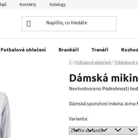
dajů
Kontakty
Katalogy
Kariéra
Tabulky velikostí
Fotbalové oblečení
Brankáři
Trenéři
Rozhod
Domů
/
Fotbalové oblečení
/
Tréninkové o
Dámská mikin
Průměrné
Neohodnoceno
Podrobnosti hod
hodnocení
Dámská sporotvní mikina Joma M
produktu
je
Varianta:
0,0
z