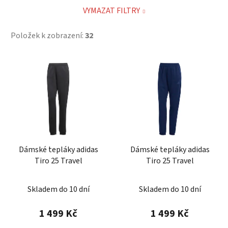
VYMAZAT FILTRY
Položek k zobrazení:
32
V
ý
p
i
s
p
r
Dámské tepláky adidas
Dámské tepláky adidas
o
Tiro 25 Travel
Tiro 25 Travel
d
u
Skladem do 10 dní
Skladem do 10 dní
k
t
1 499 Kč
1 499 Kč
ů