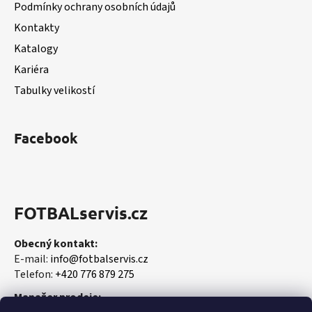
k
Podmínky ochrany osobních údajů
í
y
Kontakty
v
Katalogy
ý
p
Kariéra
i
Tabulky velikostí
s
u
Facebook
FOTBALservis.cz
Obecný kontakt:
E-mail:
info@fotbalservis.cz
Telefon:
+420 776 879 275
Manažer prodeje: