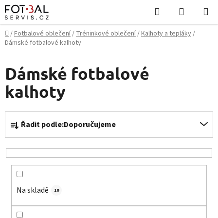
Přejít
Hledat
NÁKUPN
na
KOŠÍK
obsah
Domů
/
Fotbalové oblečení
/
Tréninkové oblečení
/
Kalhoty a tepláky
/
Dámské fotbalové kalhoty
Dámské fotbalové
kalhoty
Ř
Řadit podle:
Doporučujeme
a
z
e
n
í
Na skladě
p
10
r