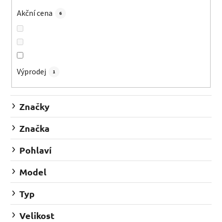
o
d
Akční cena
6
u
k
t
ů
Výprodej
1
Značky
Značka
Pohlaví
Model
Typ
Velikost