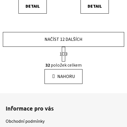
DETAIL
DETAIL
NAČÍST 12 DALŠÍCH
S
1
3
t
r
O
32
položek celkem
á
v
n
l
k
NAHORU
á
o
d
v
a
á
Z
c
n
á
í
í
Informace pro vás
p
p
r
a
Obchodní podmínky
v
t