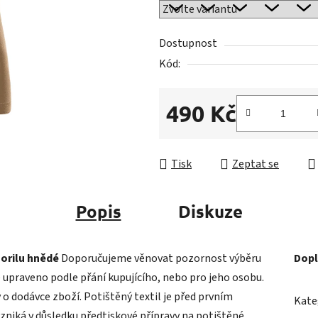
z
5
Dostupnost
hvězdiček.
Kód:
490 Kč
Měrná cena:
Tisk
Zeptat se
Popis
Diskuze
Gorilu hnědé
Doporučujeme věnovat pozornost výběru
Dopl
e upraveno podle přání kupujícího, nebo pro jeho osobu.
o dodávce zboží. Potištěný textil je před prvním
Kate
vzniká v důsledku předtiskové přípravy na potištěné