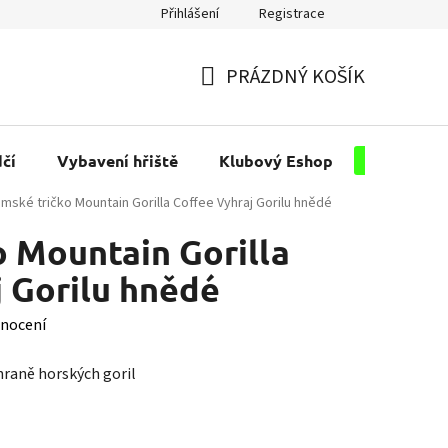
Přihlášení
Registrace
PRÁZDNÝ KOŠÍK
NÁKUPNÍ
KOŠÍK
čí
Vybavení hřiště
Klubový Eshop
Pro kluby
mské tričko Mountain Gorilla Coffee Vyhraj Gorilu hnědé
 Mountain Gorilla
 Gorilu hnědé
nocení
hraně horských goril