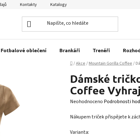
dajů
Kontakty
Katalogy
Kariéra
Tabulky velikostí
Fotbalové oblečení
Brankáři
Trenéři
Rozhod
Domů
/
Akce
/
Mountain Gorilla Coffee
/
Dá
Dámské tričko
Coffee Vyhraj
Průměrné
Neohodnoceno
Podrobnosti hod
hodnocení
Nákupem triček přispějete k zác
produktu
je
Varianta:
0,0