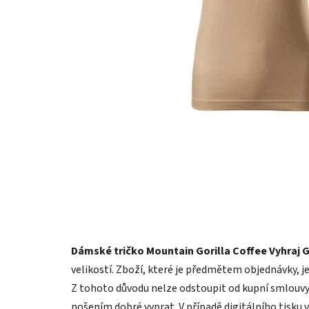
Dámské tričko Mountain Gorilla Coffee Vyhraj 
velikostí. Zboží, které je předmětem objednávky, j
Z tohoto důvodu nelze odstoupit od kupní smlouvy 
nošením dobré vyprat. V případě digitálního tisku 