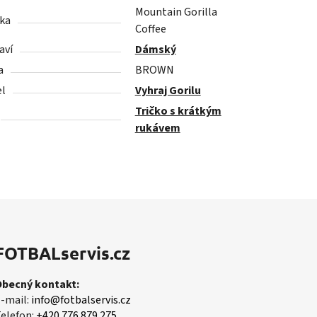
Mountain Gorilla
ka
Coffee
aví
Dámský
a
BROWN
l
Vyhraj Gorilu
Tričko s krátkým
rukávem
FOTBALservis.cz
Obecný kontakt:
-mail:
info@fotbalservis.cz
elefon:
+420 776 879 275