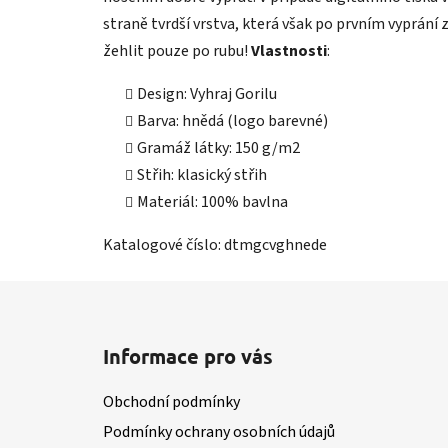
straně tvrdší vrstva, která však po prvním vyprání 
žehlit pouze po rubu!
Vlastnosti
:
Design: Vyhraj Gorilu
Barva: hnědá (logo barevné)
Gramáž látky: 150 g/m2
Střih: klasický střih
Materiál: 100% bavlna
Katalogové číslo: dtmgcvghnede
Z
á
Informace pro vás
p
a
Obchodní podmínky
t
Podmínky ochrany osobních údajů
í