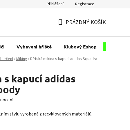
Přihlášení
Registrace
PRÁZDNÝ KOŠÍK
NÁKUPNÍ
KOŠÍK
čí
Vybavení hřiště
Klubový Eshop
Pro kluby
blečení
/
Mikiny
/
Dětská mikina s kapucí adidas Squadra
 s kapucí adidas
oody
nocení
lním stylu vyrobená z recyklovaných materiálů.