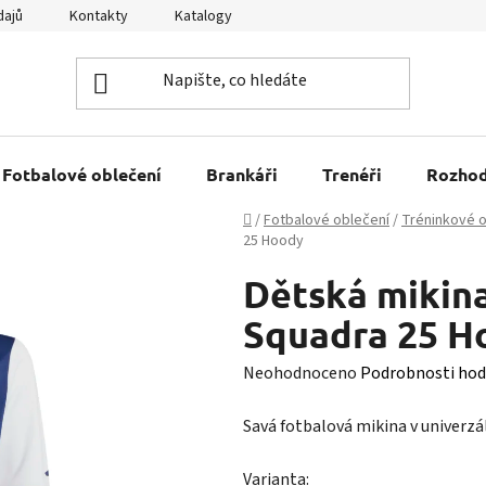
dajů
Kontakty
Katalogy
Kariéra
Tabulky velikostí
Fotbalové oblečení
Brankáři
Trenéři
Rozhod
Domů
/
Fotbalové oblečení
/
Tréninkové o
25 Hoody
Dětská mikina
Squadra 25 H
Průměrné
Neohodnoceno
Podrobnosti hod
hodnocení
Savá fotbalová mikina v univerzá
produktu
je
Varianta: