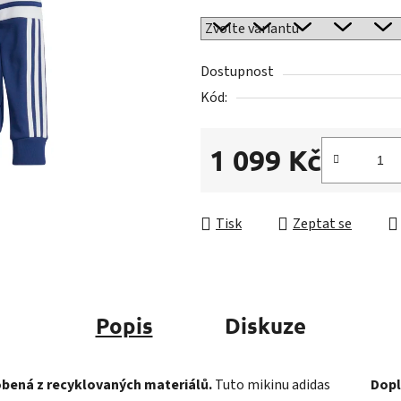
0,0
z
5
Dostupnost
hvězdiček.
Kód:
1 099 Kč
Měrná cena:
Tisk
Zeptat se
Popis
Diskuze
obená z recyklovaných materiálů.
Tuto mikinu adidas
Dopl