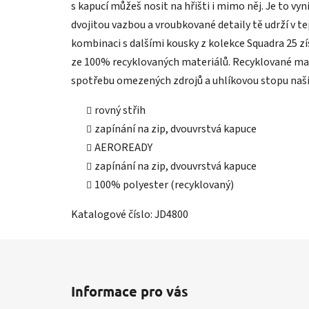
s kapucí můžeš nosit na hřišti i mimo něj. Je to vyn
dvojitou vazbou a vroubkované detaily tě udrží v t
kombinaci s dalšími kousky z kolekce Squadra 25 zí
ze 100% recyklovaných materiálů. Recyklované ma
spotřebu omezených zdrojů a uhlíkovou stopu naš
rovný střih
zapínání na zip, dvouvrstvá kapuce
AEROREADY
zapínání na zip, dvouvrstvá kapuce
100% polyester (recyklovaný)
Katalogové číslo: JD4800
Z
á
Informace pro vás
p