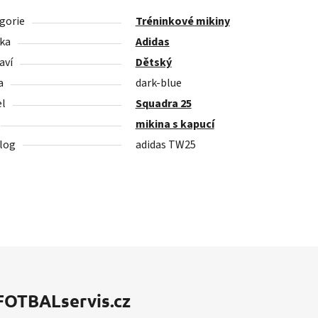
gorie
Tréninkové mikiny
ka
Adidas
aví
Dětský
a
dark-blue
l
Squadra 25
mikina s kapucí
log
adidas TW25
FOTBALservis.cz