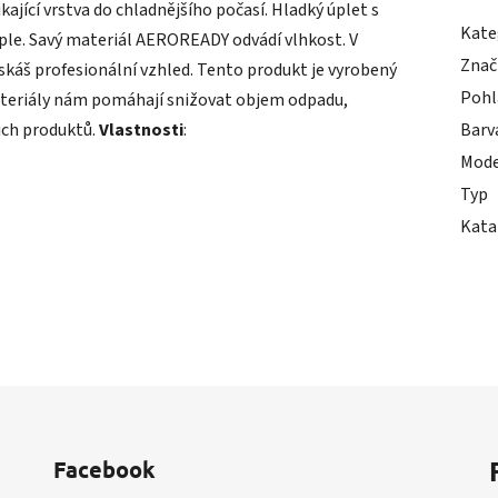
ikající vrstva do chladnějšího počasí. Hladký úplet s
Kate
eple. Savý materiál AEROREADY odvádí vlhkost. V
Znač
skáš profesionální vzhled. Tento produkt je vyrobený
Pohl
teriály nám pomáhají snižovat objem odpadu,
ich produktů.
Vlastnosti
:
Barv
Mode
Typ
Kata
Facebook