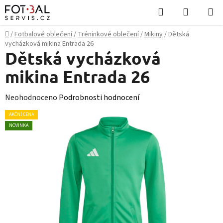
Přejít
Hledat
NÁKUPN
na
KOŠÍK
obsah
Domů
/
Fotbalové oblečení
/
Tréninkové oblečení
/
Mikiny
/
Dětská
vycházková mikina Entrada 26
Dětská vycházková
mikina Entrada 26
Průměrné
Neohodnoceno
Podrobnosti hodnocení
hodnocení
AKČNÍ CENA
produktu
NOVINKA
je
0,0
z
5
hvězdiček.