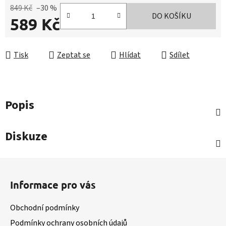
849 Kč
–30 %
DO KOŠÍKU
589 Kč
Měrná cena:
Tisk
Zeptat se
Hlídat
Sdílet
Popis
Diskuze
Z
á
Informace pro vás
p
a
Obchodní podmínky
t
Podmínky ochrany osobních údajů