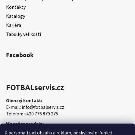
í
Kontakty
Katalogy
Kariéra
Tabulky velikostí
Facebook
FOTBALservis.cz
Obecný kontakt:
E-mail:
info@fotbalservis.cz
Telefon:
+420 776 879 275
Manažer prodeje:
Martin Vališ
K personalizaci obsahu a reklam, poskytování funkcí