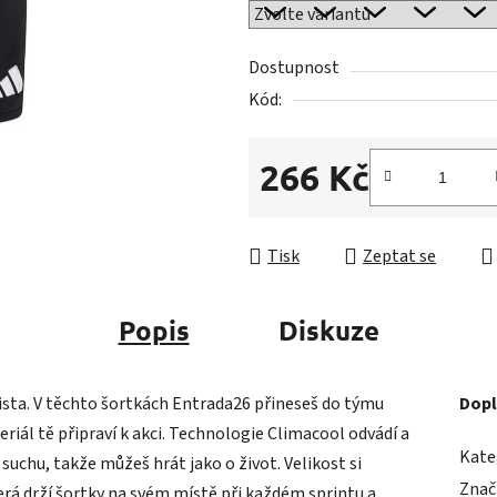
z
5
Dostupnost
hvězdiček.
Kód:
266 Kč
Měrná cena:
Tisk
Zeptat se
Popis
Diskuze
lista. V těchto šortkách Entrada26 přineseš do týmu
Dopl
eriál tě připraví k akci. Technologie Climacool odvádí a
Kate
suchu, takže můžeš hrát jako o život. Velikost si
Znač
erá drží šortky na svém místě při každém sprintu a