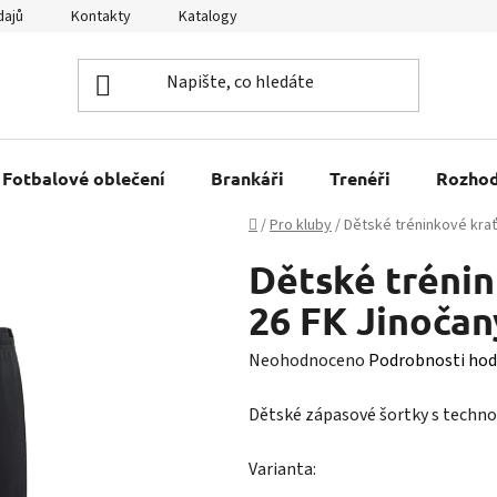
dajů
Kontakty
Katalogy
Kariéra
Tabulky velikostí
Fotbalové oblečení
Brankáři
Trenéři
Rozhod
Domů
/
Pro kluby
/
Dětské tréninkové krať
Dětské trénin
26 FK Jinočan
Průměrné
Neohodnoceno
Podrobnosti hod
hodnocení
Dětské zápasové šortky s technol
produktu
je
Varianta:
0,0