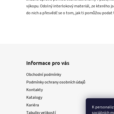
výkopu. Odolný interlokový materiál, ze kterého jso
do nich a přesvědč se o tom, jak ti pomůžou podat 
Z
á
Informace pro vás
p
a
Obchodní podmínky
t
Podmínky ochrany osobních údajů
í
Kontakty
Katalogy
Kariéra
K personaliz
sociálních m
Tabulky velikostí