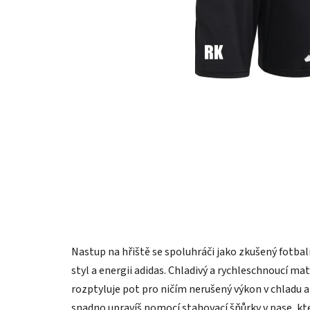
Nastup na hřiště se spoluhráči jako zkušený fotba
styl a energii adidas. Chladivý a rychleschnoucí mat
rozptyluje pot pro ničím nerušený výkon v chladu a 
snadno upravíš pomocí stahovací šňůrky v pase, kt