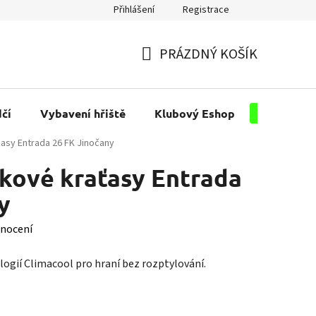
Přihlášení
Registrace
PRÁZDNÝ KOŠÍK
NÁKUPNÍ
KOŠÍK
čí
Vybavení hřiště
Klubový Eshop
Pro kluby
asy Entrada 26 FK Jinočany
kové kraťasy Entrada
y
nocení
ogií Climacool pro hraní bez rozptylování.