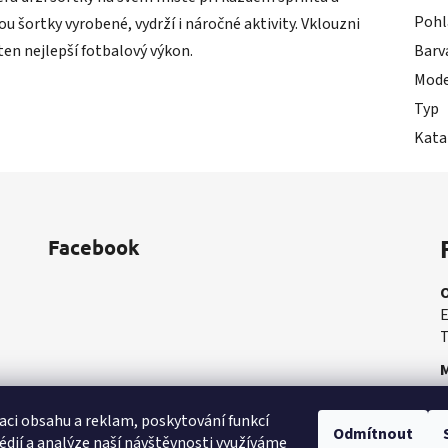
Pohl
u šortky vyrobené, vydrží i náročné aktivity. Vklouzni
ten nejlepší fotbalový výkon.
Barv
Mode
Typ
Kata
Facebook
E
T
M
M
aci obsahu a reklam, poskytování funkcí
Odmítnout
édií a analýze naší návštěvnosti využíváme