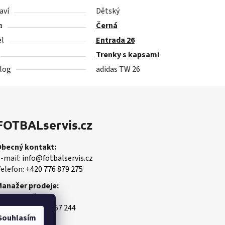
aví
Dětský
a
Černá
l
Entrada 26
Trenky s kapsami
log
adidas TW 26
FOTBALservis.cz
Obecný kontakt:
-mail:
info@fotbalservis.cz
elefon:
+420 776 879 275
Manažer prodeje:
artin Vališ
obil:
+420 606 657 244
Souhlasím