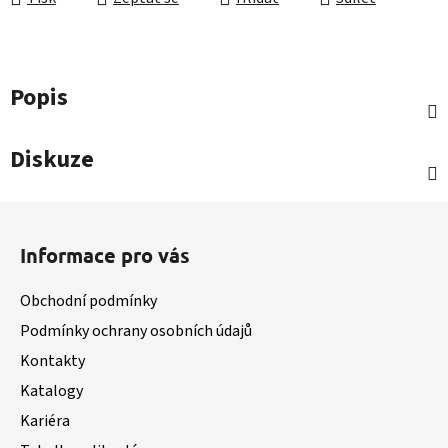
Popis
Diskuze
Z
á
Informace pro vás
p
a
Obchodní podmínky
t
Podmínky ochrany osobních údajů
í
Kontakty
Katalogy
Kariéra