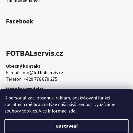
Tabulky velikostí
Facebook
FOTBALservis.cz
Obecný kontakt:
E-mail:
info@fotbalservis.cz
Telefon:
+420 776 879 275
Manažer prodeje:
Martin Vališ
K personalizaci obsahu a reklam, poskytování funkcí
Mobil:
+420 606 657 244
sociálních médií a analýze naší návštěvnosti využíváme
soubory cookies. Více informací
zde
.
Nastavení