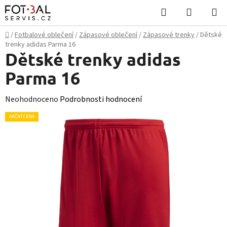
Přejít
Hledat
NÁKUPN
na
KOŠÍK
obsah
Domů
/
Fotbalové oblečení
/
Zápasové oblečení
/
Zápasové trenky
/
Dětské
trenky adidas Parma 16
Dětské trenky adidas
Parma 16
Průměrné
Neohodnoceno
Podrobnosti hodnocení
hodnocení
AKČNÍ CENA
produktu
je
0,0
z
5
hvězdiček.