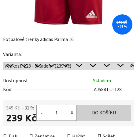
349 KČ
–31 %
Fotbalové trenky adidas Parma 16.
Varianta:
Dostupnost
Skladem
Kód:
AJ5881-J-128
349 Kč
–31 %
DO KOŠÍKU
239 Kč
Měrná cena:
Tisk
Zeptat se
Hlídat
Sdílet