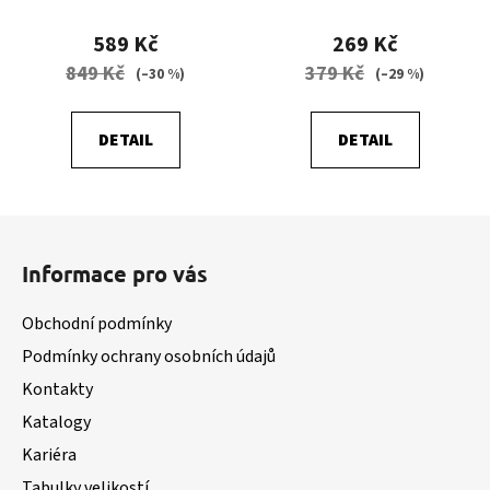
589 Kč
269 Kč
849 Kč
379 Kč
(–30 %)
(–29 %)
DETAIL
DETAIL
Z
á
Informace pro vás
p
a
Obchodní podmínky
t
Podmínky ochrany osobních údajů
í
Kontakty
Katalogy
Kariéra
Tabulky velikostí