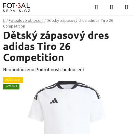
Přejít
Hledat
NÁKUPN
na
KOŠÍK
obsah
Domů
/
Fotbalové oblečení
/
Dětský zápasový dres adidas Tiro 26
Competition
Dětský zápasový dres
adidas Tiro 26
Competition
Průměrné
Neohodnoceno
Podrobnosti hodnocení
hodnocení
AKČNÍ CENA
produktu
NOVINKA
je
0,0
z
5
hvězdiček.