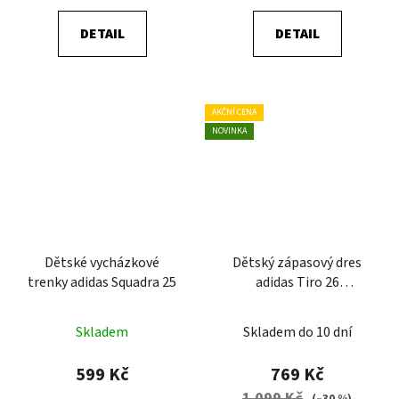
DETAIL
DETAIL
AKČNÍ CENA
NOVINKA
Dětské vycházkové
Dětský zápasový dres
trenky adidas Squadra 25
adidas Tiro 26
Competition
Skladem
Skladem do 10 dní
599 Kč
769 Kč
1 099 Kč
(–30 %)