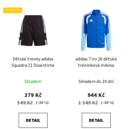
AKČNÍ CENA
Dětské trenky adidas
adidas Tiro 26 dětská
Squadra 21 Downtime
tréninková mikina
Skladem
Skladem do 10 dní
379 Kč
944 Kč
549 Kč
1 349 Kč
(–30 %)
(–30 %)
DETAIL
DETAIL