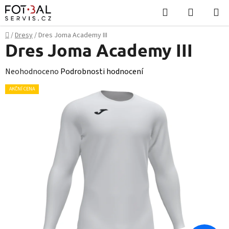
Přejít
Hledat
NÁKUPN
na
KOŠÍK
obsah
Domů
/
Dresy
/
Dres Joma Academy III
Dres Joma Academy III
Průměrné
Neohodnoceno
Podrobnosti hodnocení
hodnocení
AKČNÍ CENA
produktu
je
0,0
z
5
hvězdiček.