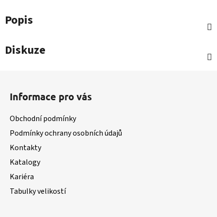
Popis
Diskuze
Z
á
Informace pro vás
p
a
Obchodní podmínky
t
Podmínky ochrany osobních údajů
í
Kontakty
Katalogy
Kariéra
Tabulky velikostí