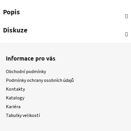
Popis
Diskuze
Z
á
Informace pro vás
p
a
Obchodní podmínky
t
Podmínky ochrany osobních údajů
í
Kontakty
Katalogy
Kariéra
Tabulky velikostí