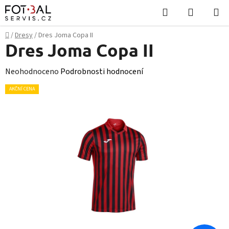
Přejít
Hledat
NÁKUPN
na
KOŠÍK
obsah
Domů
/
Dresy
/
Dres Joma Copa II
Dres Joma Copa II
Průměrné
Neohodnoceno
Podrobnosti hodnocení
hodnocení
AKČNÍ CENA
produktu
je
0,0
z
5
hvězdiček.