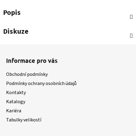
Popis
Diskuze
Z
á
Informace pro vás
p
a
Obchodní podmínky
t
Podmínky ochrany osobních údajů
í
Kontakty
Katalogy
Kariéra
Tabulky velikostí