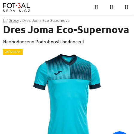
Přejít
Hledat
NÁKUPN
na
KOŠÍK
obsah
Domů
/
Dresy
/
Dres Joma Eco-Supernova
Dres Joma Eco-Supernova
Průměrné
Neohodnoceno
Podrobnosti hodnocení
hodnocení
AKČNÍ CENA
produktu
je
0,0
z
5
hvězdiček.