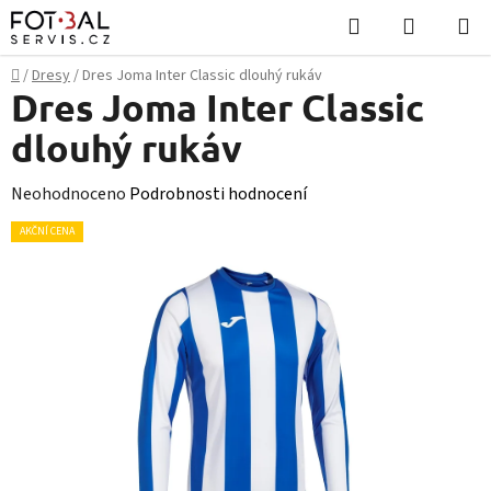
Přejít
Hledat
NÁKUPN
na
KOŠÍK
obsah
Domů
/
Dresy
/
Dres Joma Inter Classic dlouhý rukáv
Dres Joma Inter Classic
dlouhý rukáv
Průměrné
Neohodnoceno
Podrobnosti hodnocení
hodnocení
AKČNÍ CENA
produktu
je
0,0
z
5
hvězdiček.