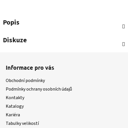
Popis
Diskuze
Z
á
Informace pro vás
p
a
Obchodní podmínky
t
Podmínky ochrany osobních údajů
í
Kontakty
Katalogy
Kariéra
Tabulky velikostí