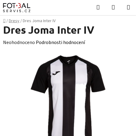
Přejít
Hledat
NÁKUPN
na
KOŠÍK
obsah
Domů
/
Dresy
/
Dres Joma Inter IV
Dres Joma Inter IV
Průměrné
Neohodnoceno
Podrobnosti hodnocení
hodnocení
produktu
je
0,0
z
5
hvězdiček.