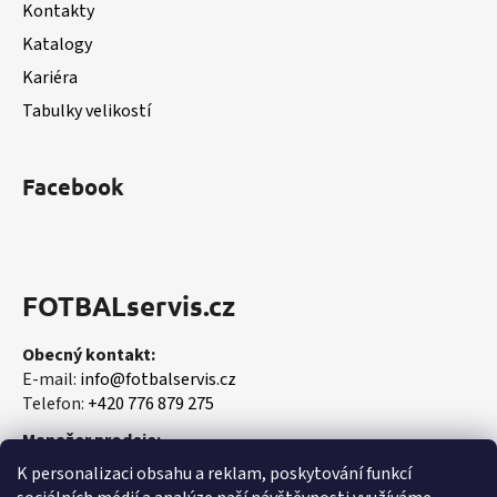
Kontakty
Katalogy
Kariéra
Tabulky velikostí
Facebook
FOTBALservis.cz
Obecný kontakt:
E-mail:
info@fotbalservis.cz
Telefon:
+420 776 879 275
Manažer prodeje:
Martin Vališ
K personalizaci obsahu a reklam, poskytování funkcí
Mobil:
+420 606 657 244