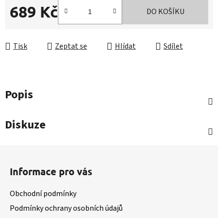
689 Kč
DO KOŠÍKU
Měrná cena:
Tisk
Zeptat se
Hlídat
Sdílet
Popis
Diskuze
Z
á
Informace pro vás
p
a
Obchodní podmínky
t
Podmínky ochrany osobních údajů
í