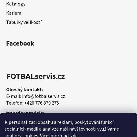
Katalogy
Kariéra
Tabulky velikostí
Facebook
FOTBALservis.cz
Obecný kontakt:
E-mail:
info@fotbalservis.cz
Telefon:
+420 776 879 275
Manažer prodeje:
Martin Vališ
K personalizaci obsahu a reklam, poskytování funkcí
Mobil:
+420 606 657 244
sociálních médií a analýze naší návštěvnosti využíváme
soubory cookies. Více informací
zde
.