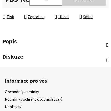
Měrná cena:
Tisk
Zeptat se
Hlídat
Sdílet
Popis
Diskuze
Z
á
Informace pro vás
p
a
Obchodní podmínky
t
Podmínky ochrany osobních údajů
í
Kontakty