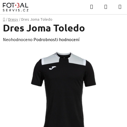
Přejít
Hledat
NÁKUPN
na
KOŠÍK
obsah
Domů
/
Dresy
/
Dres Joma Toledo
Dres Joma Toledo
Průměrné
Neohodnoceno
Podrobnosti hodnocení
hodnocení
produktu
je
0,0
z
5
hvězdiček.