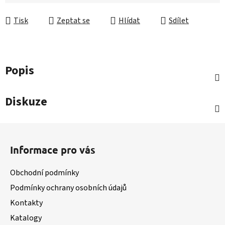
Měrná cena:
Tisk
Zeptat se
Hlídat
Sdílet
Popis
Diskuze
Z
á
Informace pro vás
p
a
Obchodní podmínky
t
Podmínky ochrany osobních údajů
í
Kontakty
Katalogy