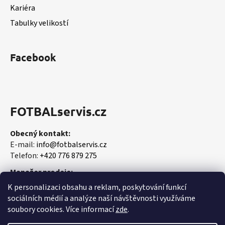
Kariéra
Tabulky velikostí
Facebook
FOTBALservis.cz
Obecný kontakt:
E-mail:
info@fotbalservis.cz
Telefon:
+420 776 879 275
Manažer prodeje:
Martin Vališ
K personalizaci obsahu a reklam, poskytování funkcí
Mobil:
+420 606 657 244
sociálních médií a analýze naší návštěvnosti využíváme
soubory cookies. Více informací
zde
.