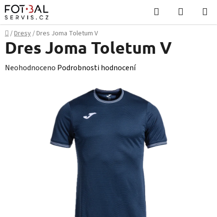
Přejít
Hledat
NÁKUPN
na
KOŠÍK
obsah
Domů
/
Dresy
/
Dres Joma Toletum V
Dres Joma Toletum V
Průměrné
Neohodnoceno
Podrobnosti hodnocení
hodnocení
produktu
je
0,0
z
5
hvězdiček.