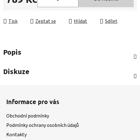
Měrná cena:
Tisk
Zeptat se
Hlídat
Sdílet
Popis
Diskuze
Z
á
Informace pro vás
p
a
Obchodní podmínky
t
Podmínky ochrany osobních údajů
í
Kontakty