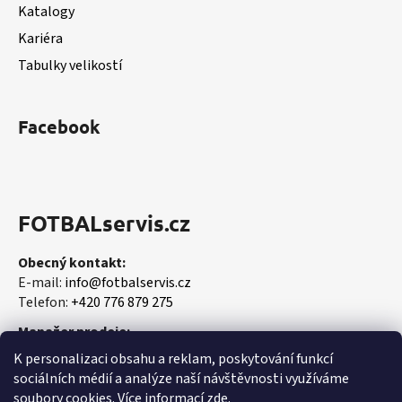
Katalogy
Kariéra
Tabulky velikostí
Facebook
FOTBALservis.cz
Obecný kontakt:
E-mail:
info@fotbalservis.cz
Telefon:
+420 776 879 275
Manažer prodeje:
Martin Vališ
K personalizaci obsahu a reklam, poskytování funkcí
Mobil:
+420 606 657 244
sociálních médií a analýze naší návštěvnosti využíváme
soubory cookies. Více informací
zde
.