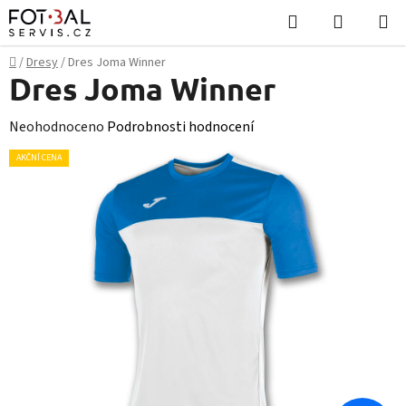
Přejít
Hledat
NÁKUPN
na
KOŠÍK
obsah
Domů
/
Dresy
/
Dres Joma Winner
Dres Joma Winner
Průměrné
Neohodnoceno
Podrobnosti hodnocení
hodnocení
AKČNÍ CENA
produktu
je
0,0
z
5
hvězdiček.