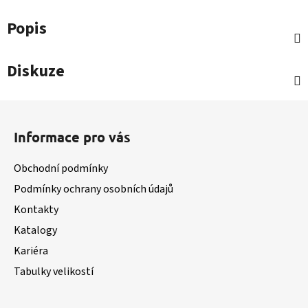
Popis
Diskuze
Z
á
Informace pro vás
p
a
Obchodní podmínky
t
Podmínky ochrany osobních údajů
í
Kontakty
Katalogy
Kariéra
Tabulky velikostí