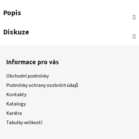
Popis
Diskuze
Z
á
Informace pro vás
p
a
Obchodní podmínky
t
Podmínky ochrany osobních údajů
í
Kontakty
Katalogy
Kariéra
Tabulky velikostí