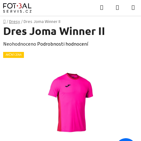
Přejít
Hledat
NÁKUPN
na
KOŠÍK
obsah
Domů
/
Dresy
/
Dres Joma Winner II
Dres Joma Winner II
Průměrné
Neohodnoceno
Podrobnosti hodnocení
hodnocení
AKČNÍ CENA
produktu
je
0,0
z
5
hvězdiček.