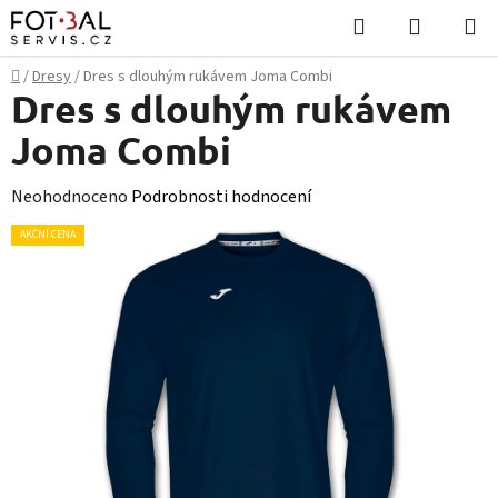
Přejít
Hledat
NÁKUPN
na
KOŠÍK
obsah
Domů
/
Dresy
/
Dres s dlouhým rukávem Joma Combi
Dres s dlouhým rukávem
Joma Combi
Průměrné
Neohodnoceno
Podrobnosti hodnocení
hodnocení
AKČNÍ CENA
produktu
je
0,0
z
5
hvězdiček.