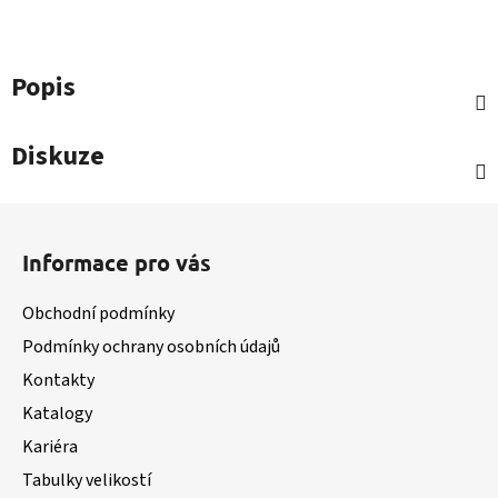
Popis
Diskuze
Z
á
Informace pro vás
p
a
Obchodní podmínky
t
Podmínky ochrany osobních údajů
í
Kontakty
Katalogy
Kariéra
Tabulky velikostí