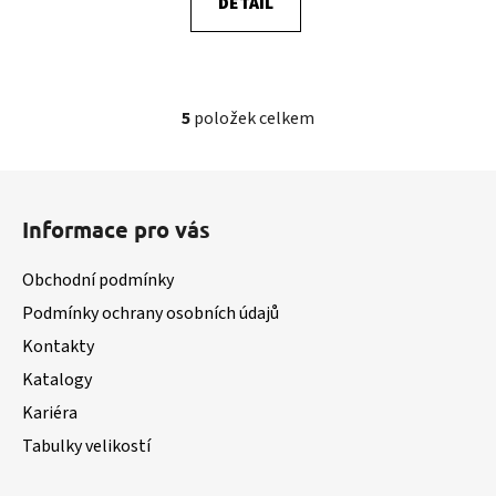
DETAIL
5
položek celkem
O
v
l
Z
á
á
d
Informace pro vás
p
a
a
c
Obchodní podmínky
t
í
Podmínky ochrany osobních údajů
í
p
Kontakty
r
v
Katalogy
k
Kariéra
y
v
Tabulky velikostí
ý
p