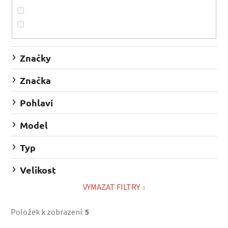
o
d
u
k
t
Značky
ů
Značka
Pohlaví
Model
Typ
Velikost
VYMAZAT FILTRY
Položek k zobrazení:
5