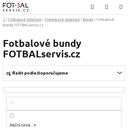
Přejít
Hledat
NÁKUPN
na
KOŠÍK
obsah
Domů
/
Fotbalové oblečení
/
Tréninkové oblečení
/
Bundy
/
Fotbalové
bundy FOTBALservis.cz
Fotbalové bundy
FOTBALservis.cz
Ř
Řadit podle:
Doporučujeme
a
z
e
n
í
p
r
Akční cena
5