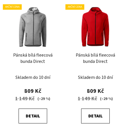
V
AKČNÍ CENA
AKČNÍ CENA
ý
p
i
s
p
r
Pánská bílá fleecová
Pánská bílá fleecová
o
bunda Direct
bunda Direct
d
u
Skladem do 10 dní
Skladem do 10 dní
k
t
809 Kč
809 Kč
ů
1 149 Kč
1 149 Kč
(–29 %)
(–29 %)
DETAIL
DETAIL