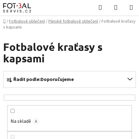
Přejít
Hledat
NÁKUPN
na
KOŠÍK
obsah
Domů
/
Fotbalové oblečení
/
Pánské fotbalové oblečení
/
Fotbalové kraťasy
s kapsami
Fotbalové kraťasy s
kapsami
Ř
Řadit podle:
Doporučujeme
a
z
e
n
í
Na skladě
p
1
r