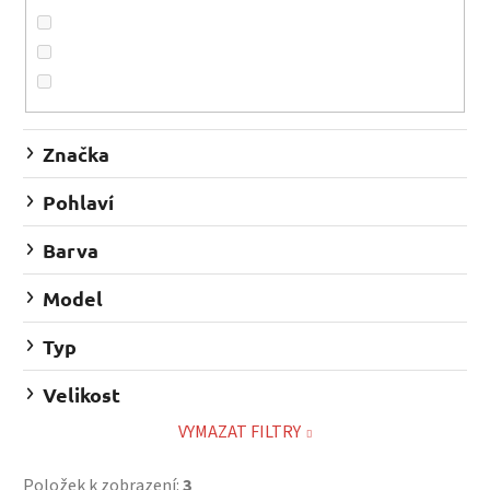
o
d
u
k
t
ů
Značka
Pohlaví
Barva
Model
Typ
Velikost
VYMAZAT FILTRY
Položek k zobrazení:
3