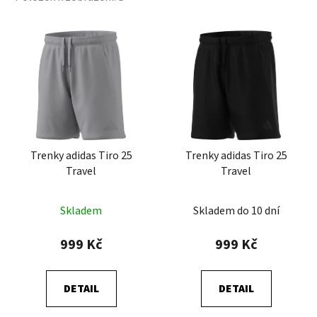
V
ý
p
i
s
p
r
Trenky adidas Tiro 25
Trenky adidas Tiro 25
o
Travel
Travel
d
u
Skladem
Skladem do 10 dní
k
t
999 Kč
999 Kč
ů
DETAIL
DETAIL