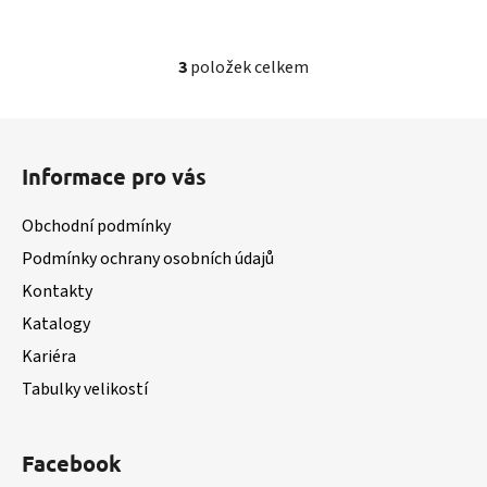
3
položek celkem
O
v
l
Z
á
á
d
Informace pro vás
p
a
a
c
Obchodní podmínky
t
í
Podmínky ochrany osobních údajů
í
p
Kontakty
r
v
Katalogy
k
Kariéra
y
v
Tabulky velikostí
ý
p
i
Facebook
s