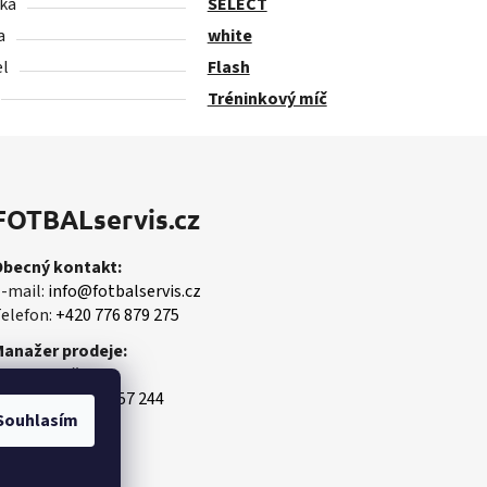
ka
SELECT
a
white
l
Flash
Tréninkový míč
FOTBALservis.cz
Obecný kontakt:
-mail:
info@fotbalservis.cz
elefon:
+420 776 879 275
Manažer prodeje:
artin Vališ
obil:
+420 606 657 244
Souhlasím