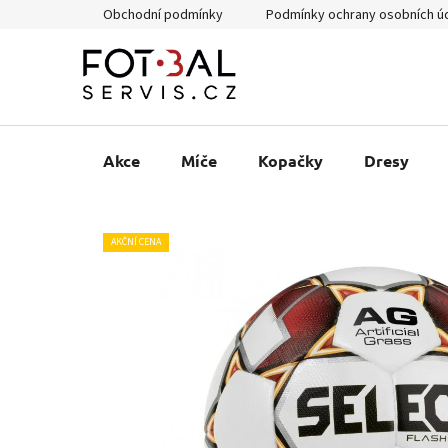
Přejít
Obchodní podmínky
Podmínky ochrany osobních ú
na
obsah
Akce
Míče
Kopačky
Dresy
AKČNÍ CENA