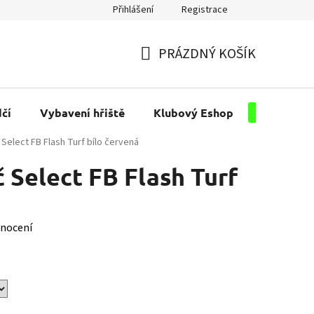
Přihlášení
Registrace
PRÁZDNÝ KOŠÍK
NÁKUPNÍ
KOŠÍK
čí
Vybavení hřiště
Klubový Eshop
Pro kluby
Select FB Flash Turf bílo červená
 Select FB Flash Turf
nocení