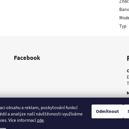
Znač
Barv
Mode
Typ
Facebook
E
T
M
M
aci obsahu a reklam, poskytování funkcí
Odmítnout
édií a analýze naší návštěvnosti využíváme
ies. Více informací
zde
.