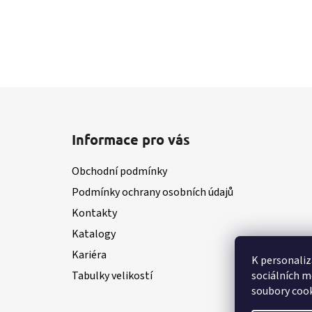
Z
á
Informace pro vás
p
a
Obchodní podmínky
t
Podmínky ochrany osobních údajů
í
Kontakty
Katalogy
Kariéra
K personaliz
sociálních m
Tabulky velikostí
soubory cook