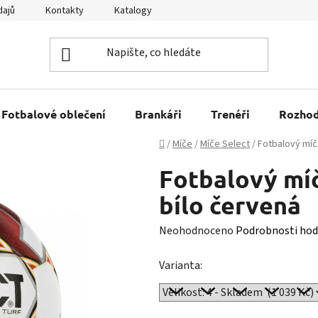
dajů
Kontakty
Katalogy
Kariéra
Tabulky velikostí
Fotbalové oblečení
Brankáři
Trenéři
Rozhod
Domů
/
Míče
/
Míče Select
/
Fotbalový míč 
Fotbalový míč
bílo červená
Průměrné
Neohodnoceno
Podrobnosti hod
hodnocení
Varianta:
produktu
je
0,0