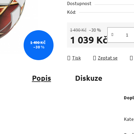
z
Dostupnost
5
Kód:
hvězdiček.
1 490 Kč
–30 %
1 039 Kč
1 490 KČ
–30 %
Měrná cena:
Tisk
Zeptat se
Popis
Diskuze
Dopl
Kate