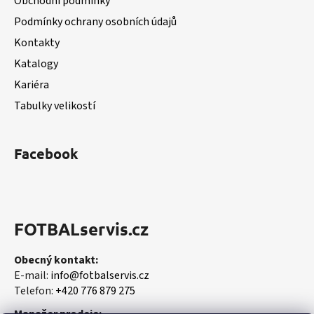
Obchodní podmínky
t
Podmínky ochrany osobních údajů
í
Kontakty
Katalogy
Kariéra
Tabulky velikostí
Facebook
FOTBALservis.cz
Obecný kontakt:
E-mail:
info@fotbalservis.cz
Telefon:
+420 776 879 275