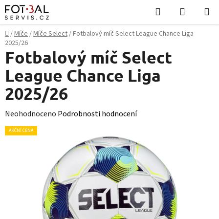
Přejít
Hledat
NÁKUPN
na
KOŠÍK
obsah
Domů
/
Míče
/
Míče Select
/
Fotbalový míč Select League Chance Liga
2025/26
Fotbalový míč Select
League Chance Liga
2025/26
Průměrné
Neohodnoceno
Podrobnosti hodnocení
hodnocení
AKČNÍ CENA
produktu
je
0,0
z
5
hvězdiček.