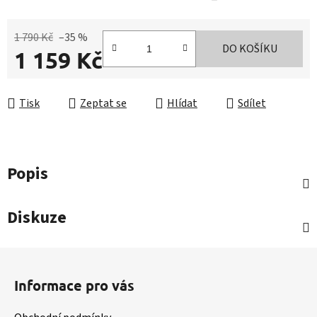
1 790 Kč
–35 %
DO KOŠÍKU
1 159 Kč
Měrná cena:
Tisk
Zeptat se
Hlídat
Sdílet
Popis
Diskuze
Z
á
Informace pro vás
p
a