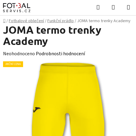
Přejít
Hledat
NÁKUPN
na
KOŠÍK
obsah
Domů
/
Fotbalové oblečení
/
Funkční prádlo
/
JOMA termo trenky Academy
JOMA termo trenky
Academy
Průměrné
Neohodnoceno
Podrobnosti hodnocení
hodnocení
AKČNÍ CENA
produktu
je
0,0
z
5
hvězdiček.