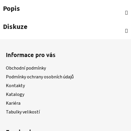
Popis
Diskuze
Z
á
Informace pro vás
p
a
Obchodní podmínky
t
Podmínky ochrany osobních údajů
í
Kontakty
Katalogy
Kariéra
Tabulky velikostí