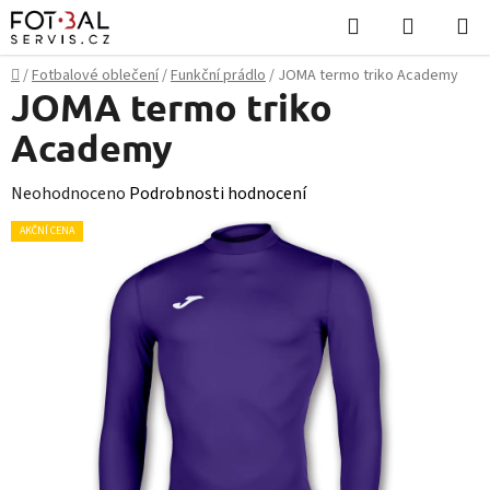
Přejít
Hledat
NÁKUPN
na
KOŠÍK
obsah
Domů
/
Fotbalové oblečení
/
Funkční prádlo
/
JOMA termo triko Academy
JOMA termo triko
Academy
Průměrné
Neohodnoceno
Podrobnosti hodnocení
hodnocení
AKČNÍ CENA
produktu
je
0,0
z
5
hvězdiček.