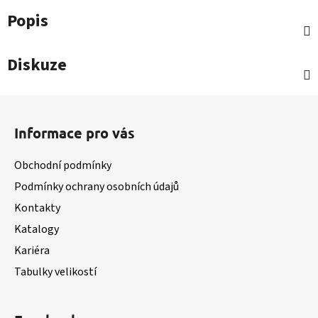
Popis
Diskuze
Z
á
Informace pro vás
p
a
Obchodní podmínky
t
Podmínky ochrany osobních údajů
í
Kontakty
Katalogy
Kariéra
Tabulky velikostí