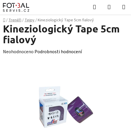
Přejít
Hledat
NÁKUPN
na
KOŠÍK
obsah
Domů
/
Trenéři
/
Tejpy
/
Kineziologický Tape 5cm fialový
Kineziologický Tape 5cm
fialový
Průměrné
Neohodnoceno
Podrobnosti hodnocení
hodnocení
produktu
je
0,0
z
5
hvězdiček.