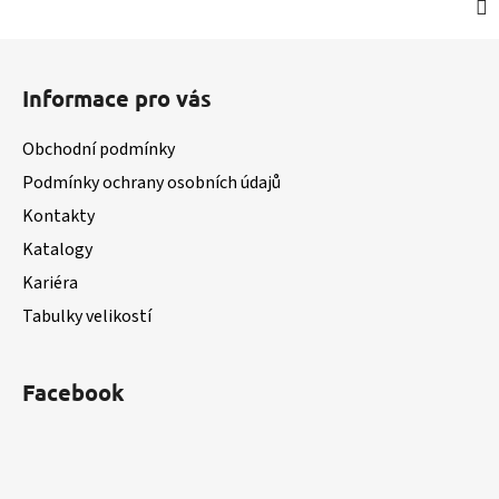
Z
á
Informace pro vás
p
a
Obchodní podmínky
t
Podmínky ochrany osobních údajů
í
Kontakty
Katalogy
Kariéra
Tabulky velikostí
Facebook