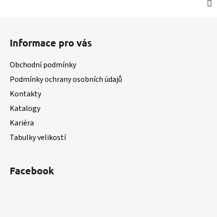
Z
á
Informace pro vás
p
a
Obchodní podmínky
t
Podmínky ochrany osobních údajů
í
Kontakty
Katalogy
Kariéra
Tabulky velikostí
Facebook