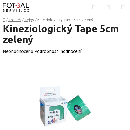
Přejít
Hledat
NÁKUPN
na
KOŠÍK
obsah
Domů
/
Trenéři
/
Tejpy
/
Kineziologický Tape 5cm zelený
Kineziologický Tape 5cm
zelený
Průměrné
Neohodnoceno
Podrobnosti hodnocení
hodnocení
produktu
je
0,0
z
5
hvězdiček.