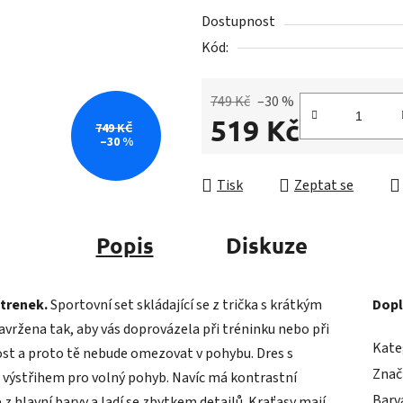
5
Dostupnost
hvězdiček.
Kód:
749 Kč
–30 %
519 Kč
749 KČ
–30 %
Měrná cena:
Tisk
Zeptat se
Popis
Diskuze
 trenek.
Sportovní set skládající se z trička s krátkým
Dopl
avržena tak, aby vás doprovázela při tréninku nebo při
Kate
ost a proto tě nebude omezovat v pohybu. Dres s
Znač
výstřihem pro volný pohyb. Navíc má kontrastní
Barv
 z hlavní barvy a ladí se zbytkem detailů. Kraťasy mají