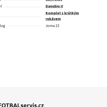
l
Danubio II
Komplet s krátkým
rukávem
log
Joma 23
FOTBALservis.cz