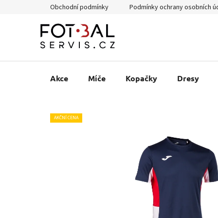
Přejít
Obchodní podmínky
Podmínky ochrany osobních ú
na
obsah
Akce
Míče
Kopačky
Dresy
AKČNÍ CENA