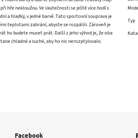
 při hře nekloužou. Ve skutečnosti se ještě více hodí s
Mode
dní a hladký, v jedné barvě. Tato sportovní souprava je
Typ
ými teplotami zabrání, abyste se rozpálili. Zároveň je
át ho budete muset prát. Další z jeho výhod je, že oba
Kata
tane chladné a suché, aby ho nic nerozptylovalo.
Facebook