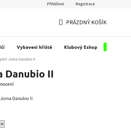
Přihlášení
Registrace
PRÁZDNÝ KOŠÍK
NÁKUPNÍ
KOŠÍK
čí
Vybavení hřiště
Klubový Eshop
Pro kluby
let Joma Danubio II
 Danubio II
nocení
 Joma Danubio II