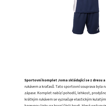
Sportovní komplet Joma skládající se z dresu a
rukávem a kraťasů. Tato sportovní souprava byla n
zápase. Komplet nabízí pohodlí, lehkost, prodyšn
krátkým rukávem se vyznačuje elastickým kulatým 
barevnou linku na horní části hrudi, která vystupuje