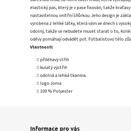
elastický pas, který je v pase fixován, takže kraťasy
nastavitelnou vnitřní šňůrkou. Jeho design je zákla
vyrobena z lehké látky, která vám ve dnech s vysok
odolný, takže se nebudete muset starat o to, kolikr
oděvy pomáhají odvádět pot. Fotbalistovo tělo zůs
Vlastnosti
:
přiléhavý střih
kulatý výstřih
odolná a lehká tkanina
logo Joma
100 % Polyester
Z
á
Informace pro vás