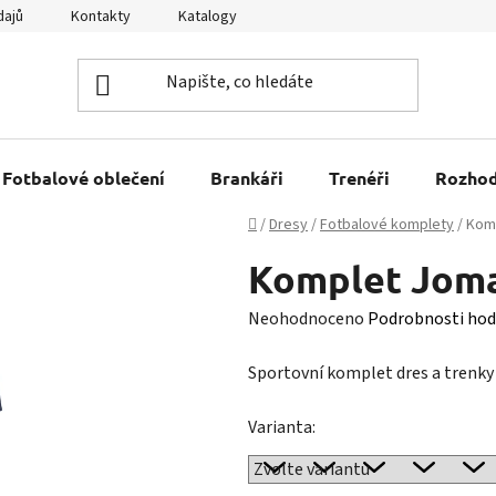
dajů
Kontakty
Katalogy
Kariéra
Tabulky velikostí
Fotbalové oblečení
Brankáři
Trenéři
Rozhod
Domů
/
Dresy
/
Fotbalové komplety
/
Komp
Komplet Joma
Průměrné
Neohodnoceno
Podrobnosti hod
hodnocení
Sportovní komplet dres a trenky
produktu
je
Varianta:
0,0
z