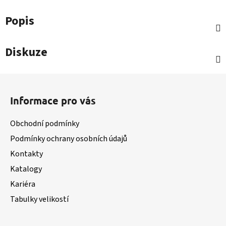
Popis
Diskuze
Z
á
Informace pro vás
p
a
Obchodní podmínky
t
Podmínky ochrany osobních údajů
í
Kontakty
Katalogy
Kariéra
Tabulky velikostí