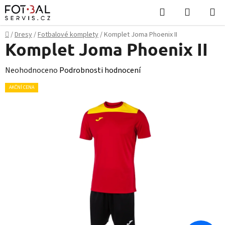
Přejít
Hledat
NÁKUPN
na
KOŠÍK
obsah
Domů
/
Dresy
/
Fotbalové komplety
/
Komplet Joma Phoenix II
Komplet Joma Phoenix II
Průměrné
Neohodnoceno
Podrobnosti hodnocení
hodnocení
AKČNÍ CENA
produktu
je
0,0
z
5
hvězdiček.