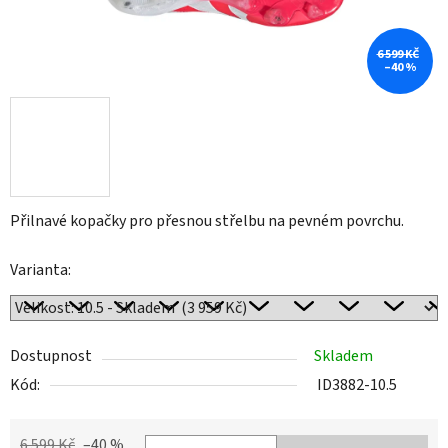
6 599 KČ
–40 %
Přilnavé kopačky pro přesnou střelbu na pevném povrchu.
Varianta:
Dostupnost
Skladem
Kód:
ID3882-10.5
6 599 Kč
–40 %