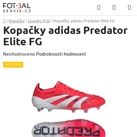
Přejít
Hledat
NÁKUPN
na
KOŠÍK
obsah
Domů
/
Kopačky
/
Lisovky (FG)
/
Kopačky adidas Predator Elite FG
Kopačky adidas Predator
Elite FG
Průměrné
Neohodnoceno
Podrobnosti hodnocení
hodnocení
AKČNÍ CENA
produktu
je
0,0
z
5
hvězdiček.