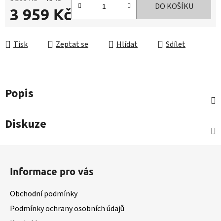
DO KOŠÍKU
3 959 Kč
Měrná cena:
Tisk
Zeptat se
Hlídat
Sdílet
Popis
Diskuze
Z
á
Informace pro vás
p
a
Obchodní podmínky
t
Podmínky ochrany osobních údajů
í