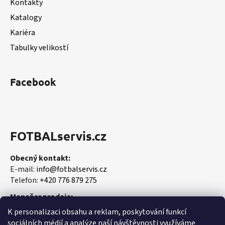
Kontakty
Katalogy
Kariéra
Tabulky velikostí
Facebook
FOTBALservis.cz
Obecný kontakt:
E-mail:
info@fotbalservis.cz
Telefon:
+420 776 879 275
Manažer prodeje:
Martin Vališ
K personalizaci obsahu a reklam, poskytování funkcí
Mobil:
+420 606 657 244
sociálních médií a analýze naší návštěvnosti využíváme