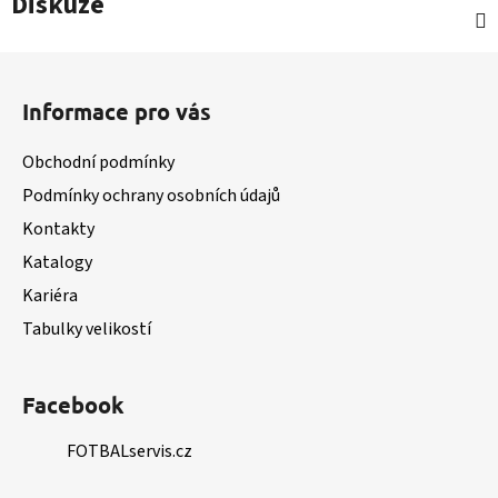
Diskuze
Z
á
Informace pro vás
p
a
Obchodní podmínky
t
Podmínky ochrany osobních údajů
í
Kontakty
Katalogy
Kariéra
Tabulky velikostí
Facebook
FOTBALservis.cz