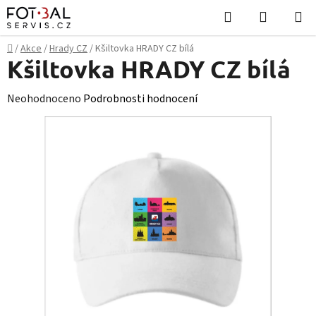
Přejít
Hledat
NÁKUPN
na
KOŠÍK
obsah
Domů
/
Akce
/
Hrady CZ
/
Kšiltovka HRADY CZ bílá
Kšiltovka HRADY CZ bílá
Průměrné
Neohodnoceno
Podrobnosti hodnocení
hodnocení
produktu
je
0,0
z
5
hvězdiček.