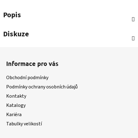
Popis
Diskuze
Z
á
Informace pro vás
p
a
Obchodní podmínky
t
Podmínky ochrany osobních údajů
í
Kontakty
Katalogy
Kariéra
Tabulky velikostí