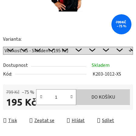
799 KČ
–75 %
Varianta:
Dostupnost
Skladem
Kód:
K203-1012-XS
799 Kč
–75 %
DO KOŠÍKU
195 Kč
Měrná cena:
Tisk
Zeptat se
Hlídat
Sdílet