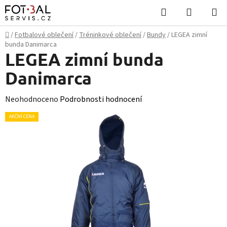
Přejít
Hledat
NÁKUPN
na
KOŠÍK
obsah
Domů
/
Fotbalové oblečení
/
Tréninkové oblečení
/
Bundy
/
LEGEA zimní
bunda Danimarca
LEGEA zimní bunda
Danimarca
Průměrné
Neohodnoceno
Podrobnosti hodnocení
hodnocení
AKČNÍ CENA
produktu
je
0,0
z
5
hvězdiček.