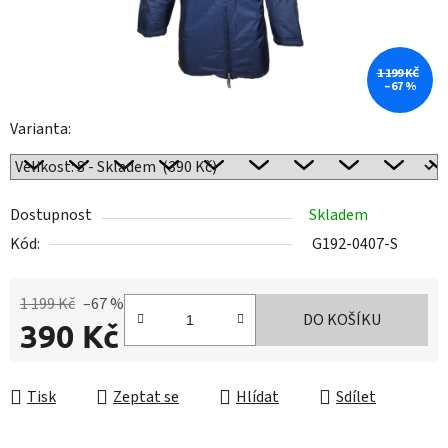
1 199 KČ
–67 %
Varianta:
Dostupnost
Skladem
Kód:
G192-0407-S
1 199 Kč
–67 %
DO KOŠÍKU
390 Kč
Měrná cena:
Tisk
Zeptat se
Hlídat
Sdílet