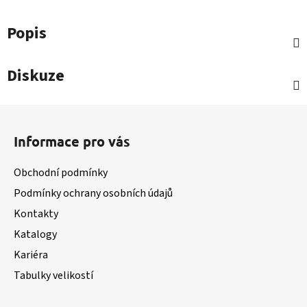
Popis
Diskuze
Z
á
Informace pro vás
p
a
Obchodní podmínky
t
Podmínky ochrany osobních údajů
í
Kontakty
Katalogy
Kariéra
Tabulky velikostí