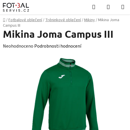
Přejít
Hledat
NÁKUPN
na
KOŠÍK
obsah
Domů
/
Fotbalové oblečení
/
Tréninkové oblečení
/
Mikiny
/
Mikina Joma
Campus III
Mikina Joma Campus III
Průměrné
Neohodnoceno
Podrobnosti hodnocení
hodnocení
produktu
je
0,0
z
5
hvězdiček.