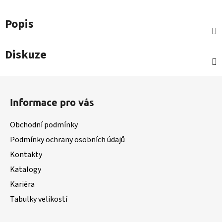
Popis
Diskuze
Z
á
Informace pro vás
p
a
Obchodní podmínky
t
Podmínky ochrany osobních údajů
í
Kontakty
Katalogy
Kariéra
Tabulky velikostí