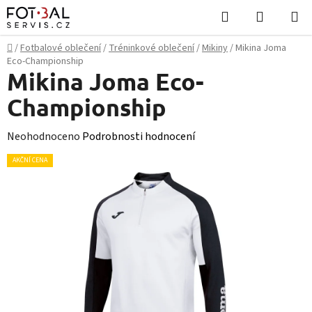
Přejít
Hledat
NÁKUPN
na
KOŠÍK
obsah
Domů
/
Fotbalové oblečení
/
Tréninkové oblečení
/
Mikiny
/
Mikina Joma
Eco-Championship
Mikina Joma Eco-
Championship
Průměrné
Neohodnoceno
Podrobnosti hodnocení
hodnocení
AKČNÍ CENA
produktu
je
0,0
z
5
hvězdiček.