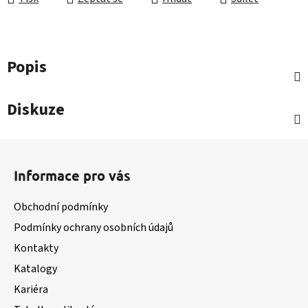
Popis
Diskuze
Z
á
Informace pro vás
p
a
Obchodní podmínky
t
Podmínky ochrany osobních údajů
í
Kontakty
Katalogy
Kariéra