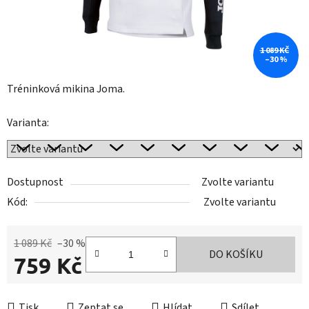
1 089 KČ
–30 %
Tréninková mikina Joma.
Varianta:
Dostupnost
Zvolte variantu
Kód:
Zvolte variantu
1 089 Kč
–30 %
DO KOŠÍKU
759 Kč
Měrná cena:
Tisk
Zeptat se
Hlídat
Sdílet