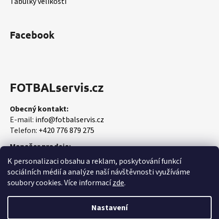
Tabulky velikostí
Facebook
FOTBALservis.cz
Obecný kontakt:
E-mail:
info@fotbalservis.cz
Telefon:
+420 776 879 275
Manažer prodeje:
Martin Vališ
K personalizaci obsahu a reklam, poskytování funkcí
Mobil:
+420 606 657 244
sociálních médií a analýze naší návštěvnosti využíváme
soubory cookies. Více informací
zde
.
Nastavení