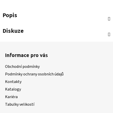
Popis
Diskuze
Z
á
Informace pro vás
p
a
Obchodní podmínky
t
Podmínky ochrany osobních údajů
í
Kontakty
Katalogy
Kariéra
Tabulky velikostí