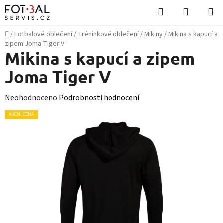
Přejít
Hledat
NÁKUPN
na
KOŠÍK
obsah
Domů
/
Fotbalové oblečení
/
Tréninkové oblečení
/
Mikiny
/
Mikina s kapucí a
zipem Joma Tiger V
Mikina s kapucí a zipem
Joma Tiger V
Průměrné
Neohodnoceno
Podrobnosti hodnocení
hodnocení
AKČNÍ CENA
produktu
je
0,0
z
5
hvězdiček.