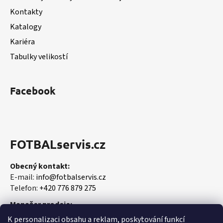
í
Kontakty
Katalogy
Kariéra
Tabulky velikostí
Facebook
FOTBALservis.cz
Obecný kontakt:
E-mail:
info@fotbalservis.cz
Telefon:
+420 776 879 275
Manažer prodeje:
Martin Vališ
K personalizaci obsahu a reklam, poskytování funkcí