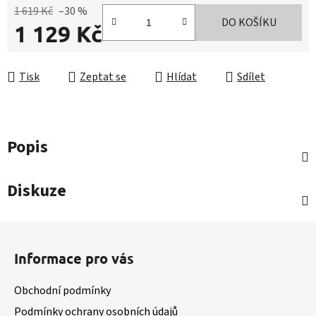
1 619 Kč
–30 %
DO KOŠÍKU
1 129 Kč
Měrná cena:
Tisk
Zeptat se
Hlídat
Sdílet
Popis
Diskuze
Z
á
Informace pro vás
p
a
Obchodní podmínky
t
Podmínky ochrany osobních údajů