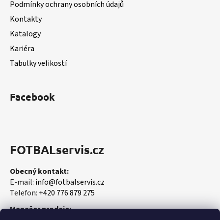
Podmínky ochrany osobních údajů
í
Kontakty
Katalogy
Kariéra
Tabulky velikostí
Facebook
FOTBALservis.cz
Obecný kontakt:
E-mail:
info@fotbalservis.cz
Telefon:
+420 776 879 275
Manažer prodeje: