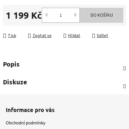
1 199 Kč
DO KOŠÍKU
Měrná cena:
Tisk
Zeptat se
Hlídat
Sdílet
Popis
Diskuze
Z
á
Informace pro vás
p
a
Obchodní podmínky
t