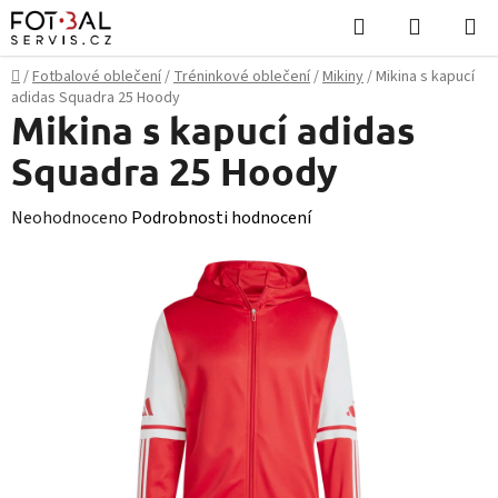
Přejít
Hledat
NÁKUPN
na
KOŠÍK
obsah
Domů
/
Fotbalové oblečení
/
Tréninkové oblečení
/
Mikiny
/
Mikina s kapucí
adidas Squadra 25 Hoody
Mikina s kapucí adidas
Squadra 25 Hoody
Průměrné
Neohodnoceno
Podrobnosti hodnocení
hodnocení
produktu
je
0,0
z
5
hvězdiček.