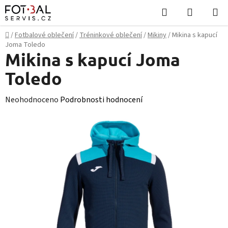
Přejít
Hledat
NÁKUPN
na
KOŠÍK
obsah
Domů
/
Fotbalové oblečení
/
Tréninkové oblečení
/
Mikiny
/
Mikina s kapucí
Joma Toledo
Mikina s kapucí Joma
Toledo
Průměrné
Neohodnoceno
Podrobnosti hodnocení
hodnocení
produktu
je
0,0
z
5
hvězdiček.