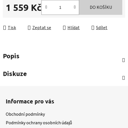
1 559 Kč
DO KOŠÍKU
Měrná cena:
Tisk
Zeptat se
Hlídat
Sdílet
Popis
Diskuze
Z
á
Informace pro vás
p
a
Obchodní podmínky
t
Podmínky ochrany osobních údajů
í