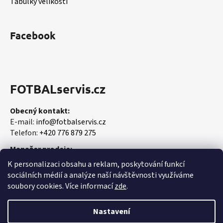
Tabulky velikostí
Facebook
FOTBALservis.cz
Obecný kontakt:
E-mail:
info@fotbalservis.cz
Telefon:
+420 776 879 275
Manažer prodeje:
Martin Vališ
K personalizaci obsahu a reklam, poskytování funkcí
Mobil:
+420 606 657 244
sociálních médií a analýze naší návštěvnosti využíváme
soubory cookies. Více informací
zde
.
Nastavení