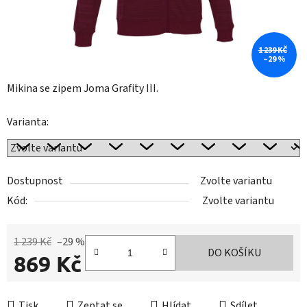
1 239 KČ
–29 %
Mikina se zipem Joma Grafity III.
Varianta:
Dostupnost
Zvolte variantu
Kód:
Zvolte variantu
1 239 Kč
–29 %
DO KOŠÍKU
869 Kč
Měrná cena:
Tisk
Zeptat se
Hlídat
Sdílet