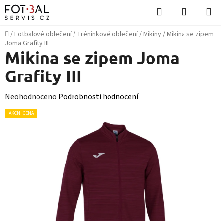
Přejít
Hledat
NÁKUPN
na
KOŠÍK
obsah
Domů
/
Fotbalové oblečení
/
Tréninkové oblečení
/
Mikiny
/
Mikina se zipem
Joma Grafity III
Mikina se zipem Joma
Grafity III
Průměrné
Neohodnoceno
Podrobnosti hodnocení
hodnocení
AKČNÍ CENA
produktu
je
0,0
z
5
hvězdiček.