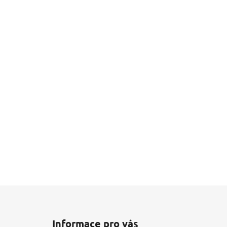
Z
á
Informace pro vás