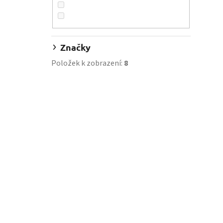
a
n
n
í
Značky
p
a
Položek k zobrazení:
8
n
e
l