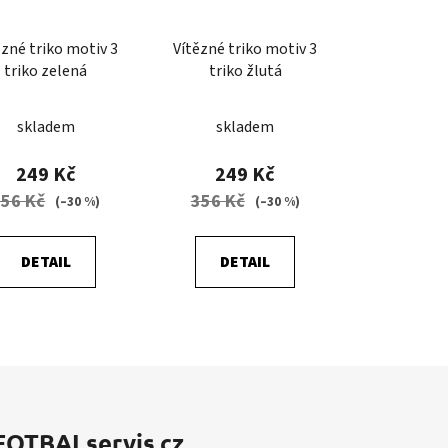
ězné triko motiv 3
Vítězné triko motiv 3
triko zelená
triko žlutá
skladem
skladem
249 Kč
249 Kč
356 Kč
356 Kč
(–30 %)
(–30 %)
DETAIL
DETAIL
FOTBALservis.cz