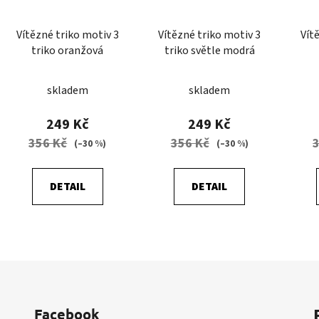
Vítězné triko motiv 3
Vítězné triko motiv 3
Vít
triko oranžová
triko světle modrá
skladem
skladem
249 Kč
249 Kč
356 Kč
356 Kč
(–30 %)
(–30 %)
DETAIL
DETAIL
O
v
l
á
d
Facebook