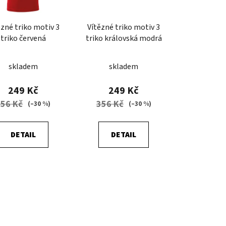
o
d
ězné triko motiv 3
Vítězné triko motiv 3
u
triko červená
triko královská modrá
k
t
skladem
skladem
ů
249 Kč
249 Kč
356 Kč
356 Kč
(–30 %)
(–30 %)
DETAIL
DETAIL