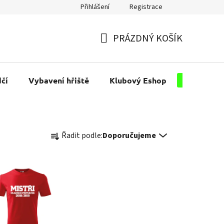
Přihlášení
Registrace
PRÁZDNÝ KOŠÍK
NÁKUPNÍ
KOŠÍK
čí
Vybavení hřiště
Klubový Eshop
Pro kluby
Ř
Řadit podle:
Doporučujeme
a
z
e
n
í
p
r