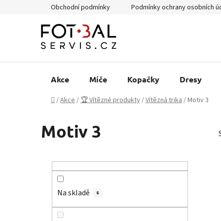
Přejít
Obchodní podmínky
Podmínky ochrany osobních ú
na
obsah
Akce
Míče
Kopačky
Dresy
Domů
/
Akce
/
🏆 Vítězné produkty
/
Vítězná trika
/
Motiv 3
Motiv 3
P
o
s
Na skladě
t
8
r