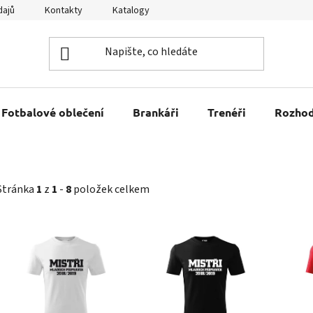
dajů
Kontakty
Katalogy
Kariéra
Tabulky velikostí
Fotbalové oblečení
Brankáři
Trenéři
Rozhod
Stránka
1
z
1
-
8
položek celkem
V
ý
p
i
s