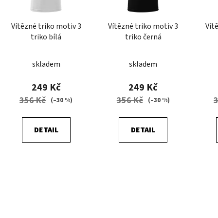
p
r
Vítězné triko motiv 3
Vítězné triko motiv 3
Vít
o
triko bílá
triko černá
d
u
skladem
skladem
k
t
249 Kč
249 Kč
ů
356 Kč
356 Kč
(–30 %)
(–30 %)
DETAIL
DETAIL