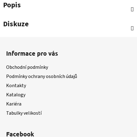
Popis
Diskuze
Z
á
Informace pro vás
p
a
Obchodní podmínky
t
Podmínky ochrany osobních údajů
í
Kontakty
Katalogy
Kariéra
Tabulky velikostí
Facebook