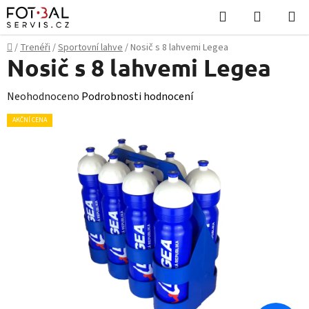
Přejít
Hledat
NÁKUPN
na
KOŠÍK
obsah
Domů
/
Trenéři
/
Sportovní lahve
/
Nosič s 8 lahvemi Legea
Nosič s 8 lahvemi Legea
Průměrné
Neohodnoceno
Podrobnosti hodnocení
hodnocení
AKČNÍ CENA
produktu
je
0,0
z
5
hvězdiček.