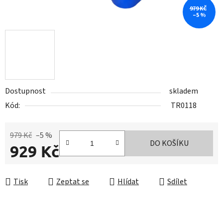
979 KČ
–5 %
Dostupnost
skladem
Kód:
TR0118
979 Kč
–5 %
DO KOŠÍKU
929 Kč
Měrná cena:
Tisk
Zeptat se
Hlídat
Sdílet