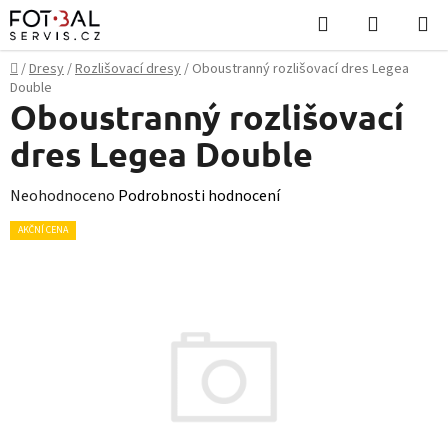
Přejít
Hledat
NÁKUPN
na
KOŠÍK
obsah
Domů
/
Dresy
/
Rozlišovací dresy
/
Oboustranný rozlišovací dres Legea
Double
Oboustranný rozlišovací
dres Legea Double
Průměrné
Neohodnoceno
Podrobnosti hodnocení
hodnocení
AKČNÍ CENA
produktu
je
0,0
z
5
hvězdiček.