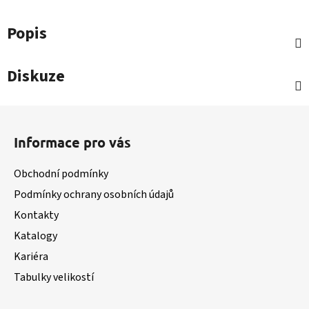
Popis
Diskuze
Z
á
Informace pro vás
p
a
Obchodní podmínky
t
Podmínky ochrany osobních údajů
í
Kontakty
Katalogy
Kariéra
Tabulky velikostí