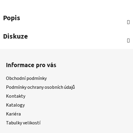
Popis
Diskuze
Z
á
Informace pro vás
p
a
Obchodní podmínky
t
Podmínky ochrany osobních údajů
í
Kontakty
Katalogy
Kariéra
Tabulky velikostí