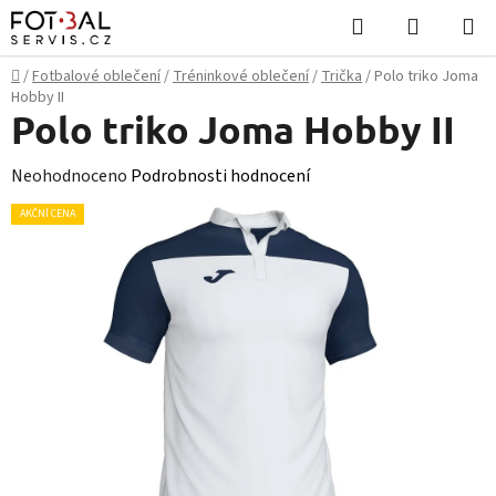
Přejít
Hledat
NÁKUPN
na
KOŠÍK
obsah
Domů
/
Fotbalové oblečení
/
Tréninkové oblečení
/
Trička
/
Polo triko Joma
Hobby II
Polo triko Joma Hobby II
Průměrné
Neohodnoceno
Podrobnosti hodnocení
hodnocení
AKČNÍ CENA
produktu
je
0,0
z
5
hvězdiček.